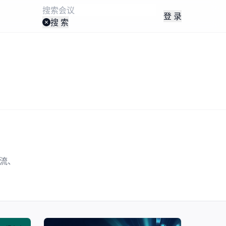
登 录
搜 索
交流、