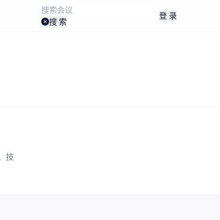
登 录
搜 索
、技