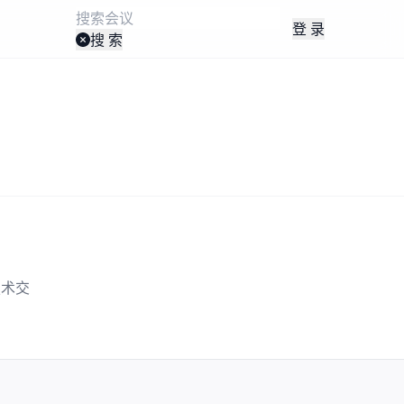
登 录
搜 索
技术交