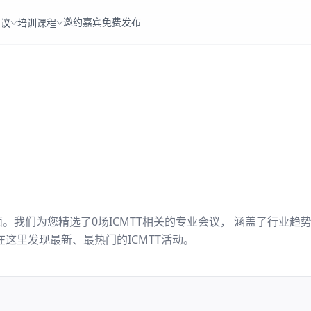
邀约嘉宾
免费发布
会议
培训课程
面。我们为您精选了
0
场
ICMTT
相关的专业会议， 涵盖了行业趋
在这里发现最新、最热门的
ICMTT
活动。