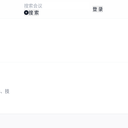
登 录
搜 索
势、技