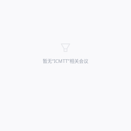
暂无“
ICMTT
”相关会议