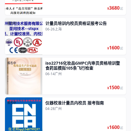
3680
¥
起
计量员培训内校员资格证报考公告
报名中
06-26
上海
1600
¥
起
iso22716化妆品GMPC内审员资格培训暨
报名中
食药监模拟105条飞行检查
06-14
广州
1500
¥
起
仪器校准计量员内校员 报考指南
报名中
04-28
广州
1600
¥
起