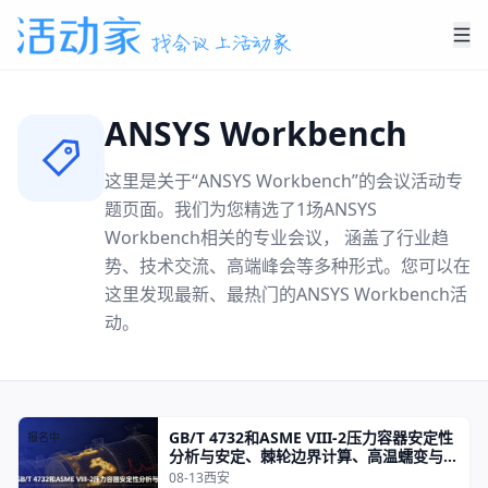
ANSYS Workbench
这里是关于“
ANSYS Workbench
”的会议活动专
题页面。我们为您精选了
1
场
ANSYS
Workbench
相关的专业会议， 涵盖了行业趋
势、技术交流、高端峰会等多种形式。您可以在
这里发现最新、最热门的
ANSYS Workbench
活
动。
GB/T 4732和ASME VIII-2压力容器安定性
报名中
分析与安定、棘轮边界计算、高温蠕变与Ω
蠕变分析及蠕变-疲劳交互作用评定
08-13
西安