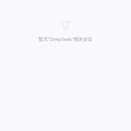
暂无“
DeepSeek
”相关会议