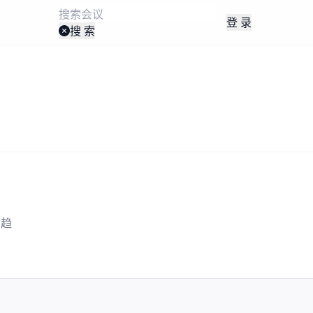
登 录
搜 索
业趋