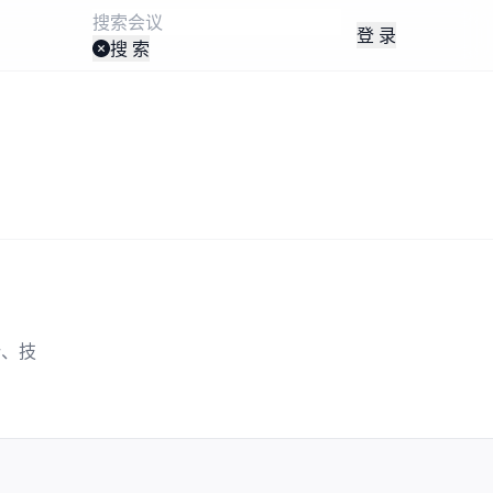
登 录
搜 索
势、技