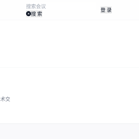
登 录
搜 索
技术交