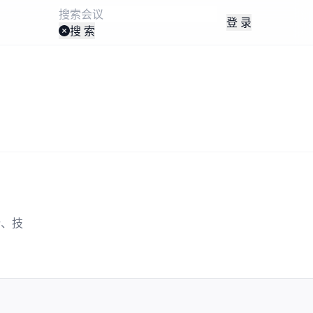
登 录
搜 索
势、技