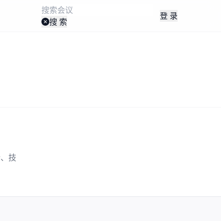
登 录
搜 索
势、技