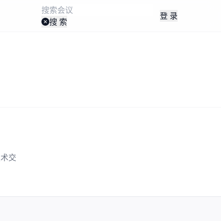
登 录
搜 索
技术交