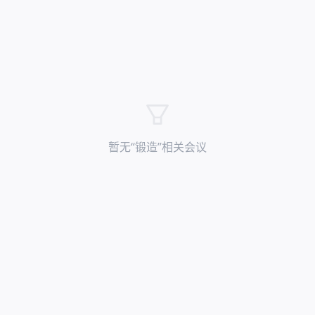
暂无“
锻造
”相关会议