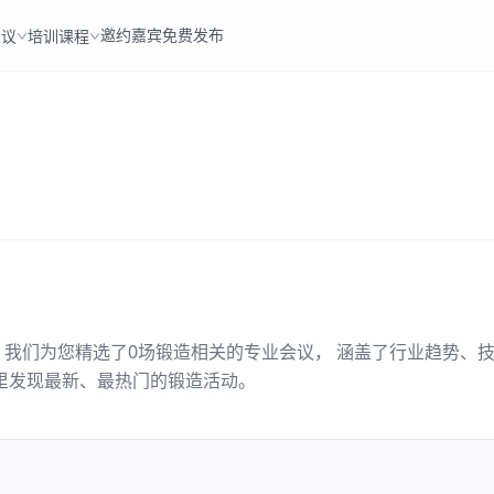
邀约嘉宾
免费发布
会议
培训课程
。我们为您精选了
0
场
锻造
相关的专业会议， 涵盖了行业趋势、
里发现最新、最热门的
锻造
活动。