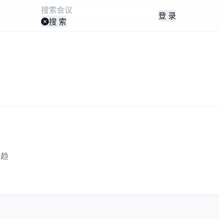
登 录
搜 索
业趋