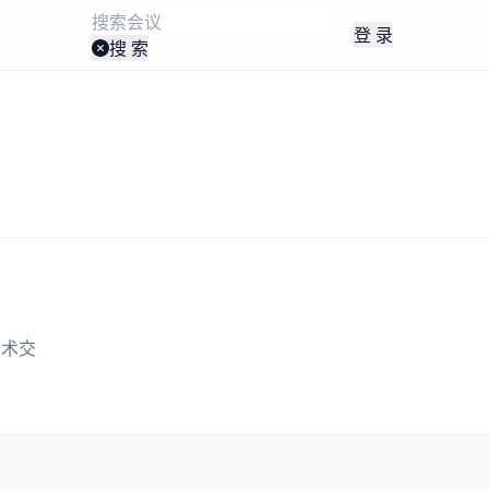
登 录
搜 索
技术交