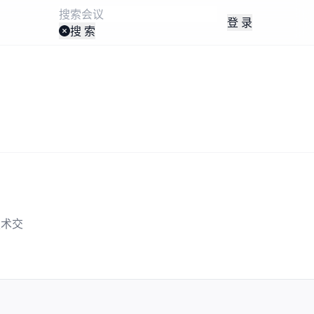
登 录
搜 索
技术交