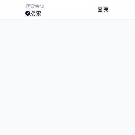
登 录
搜 索