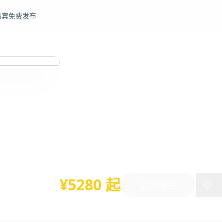
嘉宾
免费发布
人力资源
HR
关键岗位人才盘点与人才梯
12-13日
2025年09月12日
-
09月13日
深圳
¥5280 起
立即报名