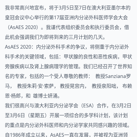
我非常高兴地宣布，将于3月5日至7日在澳大利亚墨尔本的
皇冠会议中心举行的第17届亚洲
内分泌
外科医师学会大会
（
AsAES
2020）。我谨代表组织委员会和执行委员会，借
此机会强调我们为即将到来的三月计划的几天。
AsAES 2020：内分泌外科手术的争议，将侧重于内分泌外
科手术的关键领域，包括：甲状腺的良性和恶性疾病，甲状
旁腺疾病以及肾上腺病理学的管理。我们已经召开了世界知
名的专家，包括的一个受人尊敬的教师： 教授Sanziana罗
马， 教授朱莉·安·索萨， 教授晃宫内， 教授泉阳咄， 布赖
恩·杨郎，和 雄博士妍涌。
我们很高兴与澳大利亚内分泌学会（
ESA
）合作，在3月2日
至3月6日（星期五）开展一项综合的多学科计划，该计划
的重点是内分泌外科医师和内分泌学家共同感兴趣的领域。
自1986年成立以来，AsAES一直在发展，并被视为亚洲领