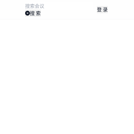
登 录
搜 索
16北京