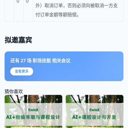
0
0
外）取消订单，否则必须向被取消一方支
付订单金额等额赔偿。
拟邀嘉宾
还有
27
场
职场技能
相关会议
查看更多
猜你喜欢