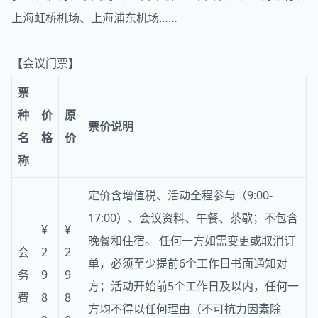
上海虹桥机场、上海浦东机场……
【会议门票】
票
种
价
原
票价说明
名
格
价
称
定价含增值税、活动全程参与（9:00-
17:00）、会议资料、午餐、茶歇；不包含
¥
¥
晚餐和住宿。 任何一方如需变更或取消订
会
2
2
单，必须至少提前6个工作日书面通知对
务
9
9
方；活动开始前5个工作日及以内，任何一
费
8
8
方均不得以任何理由（不可抗力因素除