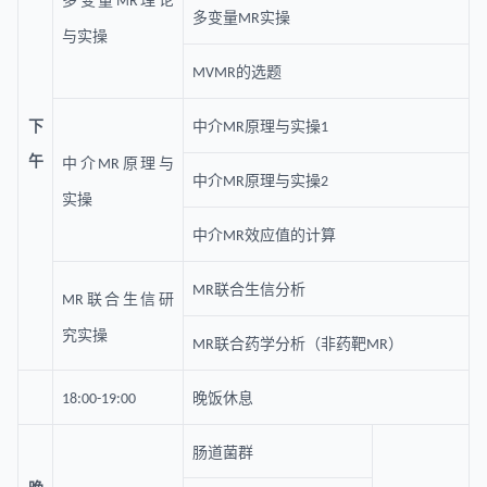
多变量
理论
MR
多变量
实操
MR
与实操
的选题
MVMR
下
中介
原理与实操
MR
1
午
中介
原理与
MR
中介
原理与实操
MR
2
实操
中介
效应值的计算
MR
联合生信分析
MR
联合生信研
MR
究实操
联合药学分析（非药靶
）
MR
MR
晚饭休息
18:00-19:00
肠道菌群