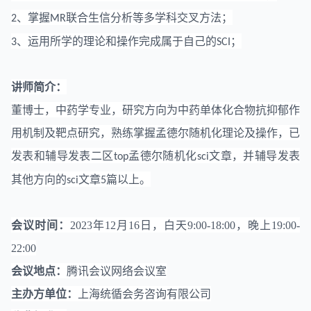
、掌握
联合生信分析等多学科交叉方法；
2
MR
、运用所学的理论和操作完成属于自己的
；
3
SCI
讲师简介：
董博士，中药学专业，研究方向为中药单体化合物抗抑郁作
用机制及靶点研究，熟练掌握孟德尔随机化理论及操作，已
发表和辅导发表二区
孟德尔随机化
文章，并辅导发表
top
sci
其他方向的
文章
篇以上。
sci
5
会议时间：
2023年
12
月
16
日，
白天
9:00-18:00
，晚上
19:00-
22:00
会议地点：
腾讯会议网络会议室
主办方
单位
：
上海统循会务咨询有限公司