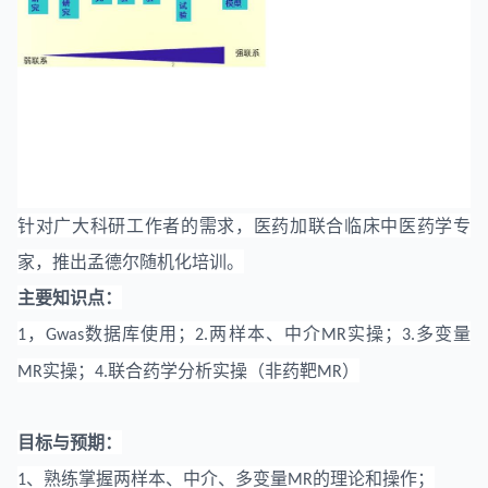
针对广大科研工作者的需求，医药加联合
临床中医药学
专
家，推出孟德尔随机化培训。
主要知识点：
，
数据库使用
；
两样本、中介
实操
；
多变量
1
Gwas
2.
MR
3.
实操
；
联合药学分析实操（非药靶
）
MR
4.
MR
目标与预期：
、熟练掌握两样本、中介、多变量
的理论和操作；
1
MR