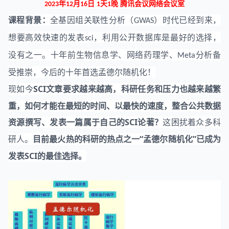
年
月
日
天
晚
腾讯会议网络会议室
2023
12
16
1
1
课程背景：
全基因组关联性分析（
）时代已经到来，
GWAS
想要高效快速的发表
，利用公开数据库是最好的选择，
sci
没有之一。十年前生物信息学、网络药理学、
分析备
Meta
受推崇，今后的十年首选孟德尔随机化！
SCI
文章要求越来越高，科研任务和压力也越来越繁
现如今
重，如何才能在最短的时间、以最快的速度，整合公共数据
资源撰写、发表一篇属于自己的
SCI
论著？
这困扰着众多科
目前最火热的科研的热点之一“孟德尔随机化”已成为
研人。
发表
SCI
的最佳选择。