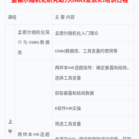
孟德尔随机化研究助力
发表
培训
日程
GWAS
SCI
课程
主
要
内容
孟德尔随机化简
孟德尔随机化入门理论
介与
数据
GWAS
数据库、工具变量的使用等
GWAS
库
两样本
选题指导：确定暴露和结局，
MR
选择工具变量
获取暴露和结局数据
软件
实操
R
MR
上
筛选工具变量
午
两样本
选题
MR