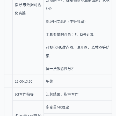
去混杂
：确定和剔除混杂因素，获取
SNP
指导与数据可视
SNP
化实操
处理回文
（中等频率）
SNP
工具变量的评价：
、
等计算
F
I2
可视化
散点图、漏斗图、森林图等结
MR
果
留一法敏感性分析
午休
12:00-13:30
写作指导
汇总结果，指导写作
SCI
多变量
理论
MR