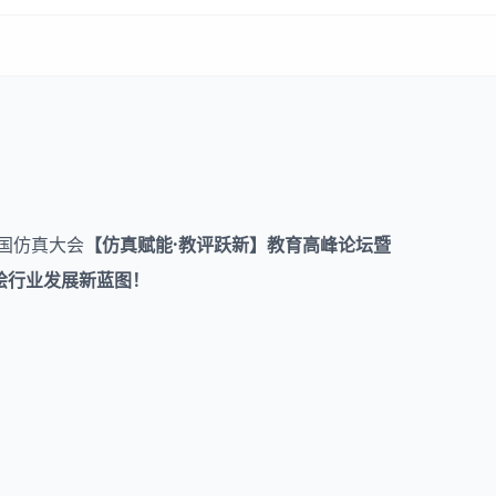
国仿真大会
【仿真赋能·教评跃新】教育高峰论坛暨
绘行业发展新蓝图！