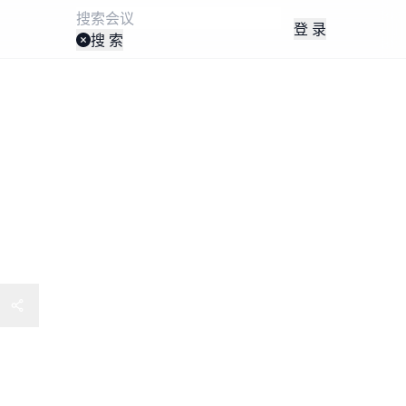
登 录
搜 索
发展大会