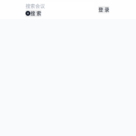
登 录
搜 索