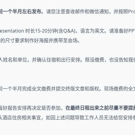
前一个半月左右发布
。请您注意查收邮件和微信通知，并按照Pro
，Oral Presentation 时长15-20分钟(含Q&A)，语言为英文
.6 四角打孔的尺寸要求制作好海报并携带至会场。
会人姓名和单位，并确认住宿和出行安排。既没缴费，也没告知我
会前一个半月完成全文缴费并提交终版文章和版权。现场缴费的
并看好报告安排再决定是否参加，
在最终日程出来之前尽量不要提
认酒店住房相关事宜，如因上述问题导致工作人员无法给您安排