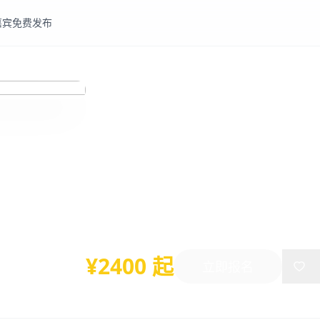
嘉宾
免费发布
材料
高分子
第十届智能高分子与可持
2026)
2026年01月09日
-
01月11日
三亚
¥2400 起
立即报名