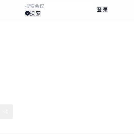
登 录
搜 索
续材料国际研讨会(SPSM