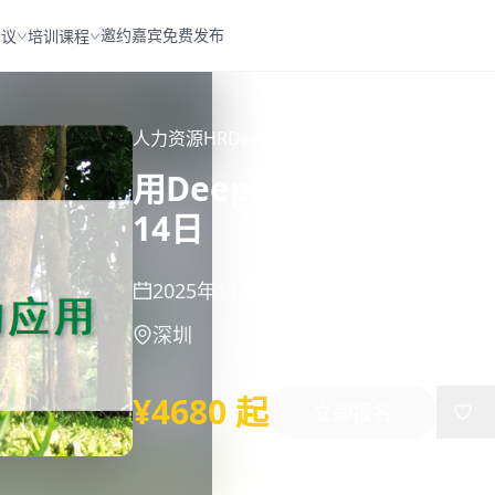
邀约嘉宾
免费发布
会议
培训课程
人力资源
HR
DeepSeek
用DeepSeek提升HR工作
14日
2025年11月13日
-
11月14日
深圳
¥4680 起
立即报名