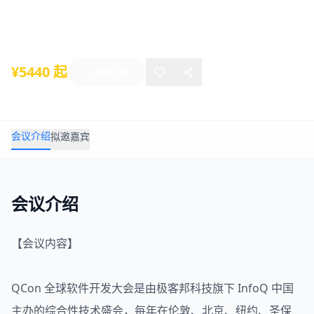
2026年04月16日
-
04月18日
北京市
北京
¥5440 起
立即报名
会议介绍
拟邀嘉宾
会议介绍
【会议内容】
QCon
全球
软件开发
大会是由极客邦科技旗下 InfoQ 中国
主办的综合性技术盛会，每年在伦敦、北京、纽约、圣保