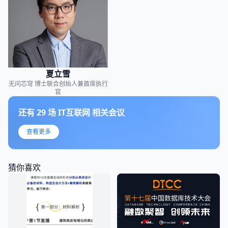
夏立雪
无问芯穹
博士联合创始人兼首席执行
官
还有
29
场
IT互联网
相关会议
查看更多
猜你喜欢