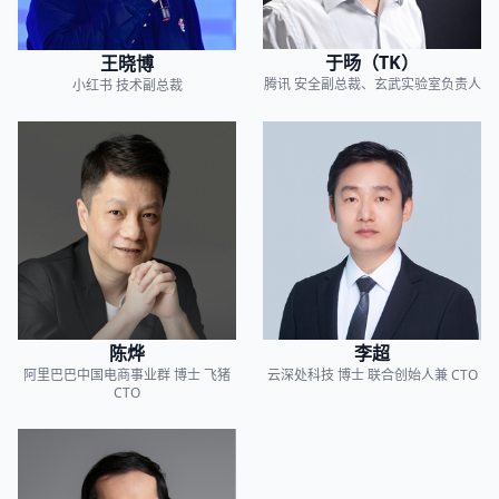
于旸（TK）
王晓博
腾讯
安全副总裁、玄武实验室负责人
小红书
技术副总裁
陈烨
李超
阿里巴巴中国电商事业群
博士 飞猪
云深处科技
博士 联合创始人兼 CTO
CTO