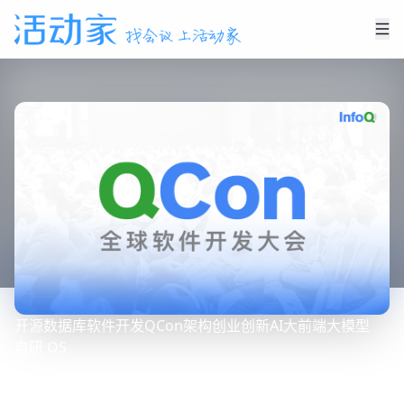
开源
数据库
软件开发
QCon
架构
创业创新
AI
大前端
大模型
自研 OS
QCon北京2026|全球软件开发大会